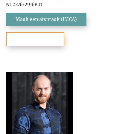
NL227632916B01
Maak een afspraak (IMCA)
Neem contact op